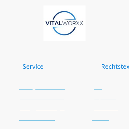
Kontakt
VITALWORXX
Vertrag widerrufen
Sie uns: Service Rechtst
Zahlungsinformationen
AGB
Versandinformationen
Impressum
Häufig gestellte Fragen
Datenschutz
Warenrücknahme
Widerruf
Batterie-Entsorgung