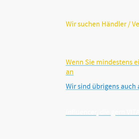
Wir suchen Händler / Ve
Sie sind Händler, Hebamme, 
Sie verfügen möglicherweise 
Sie möchten Ihr Sortiment u
Wenn Sie mindestens ein
an
Wir sind übrigens auch
Influencer, die gern V