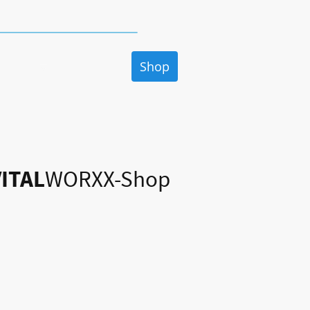
r Hin- und Rück-Versand
odukte
Magazin
Shop
Häufig gestellte Fra
VITAL
WORXX-Shop