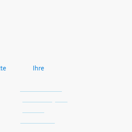
exte Ihre
Keine Versandkosten
Sichere Zahlungsarten
Kein Risiko
Schnelle Lieferung