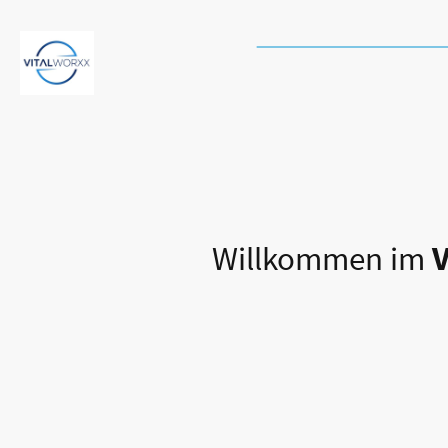
➡️
Schneller & kostenlose
VITALWORXX
Pr
Willkommen im