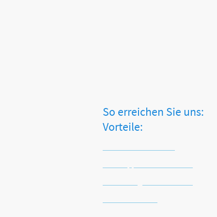
So erreichen 
Vorteile:
Tel.: +49 2871 2477413
WhatsApp: +49 171 4516225
Email: info@vitalworxx.com
Kontaktformular