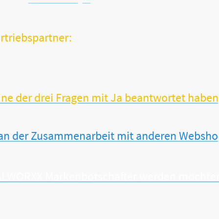
rtriebspartner:
Orthopäde oder Gesundheitsspezialist?
sogar über ein stationäres Facheinzelhandelsgeschäft?
m unsere erfolgreichen und sinnvollen VITALWORXX-Produkte erwe
e der drei Fragen mit Ja beantwortet haben, 
 an der Zusammenarbeit mit anderen Webshops
ITALWORXX Markenbotschafter werden möchten,
Copyright ©
VITAL
WORXX - Alle Rechte vorbehalten.