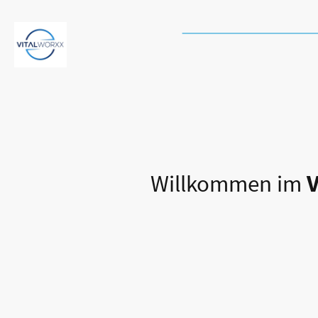
➡️
Schneller & kostenlose
VITALWORXX
Pr
Willkommen im