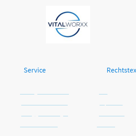
Kontakt
VITALWORXX
Vertrag widerrufen
Sie uns: Service Rechtst
Zahlungsinformationen
AGB
Versandinformationen
Impressum
Häufig gestellte Fragen
Datenschutz
Warenrücknahme
Widerruf
Batterie-Entsorgung