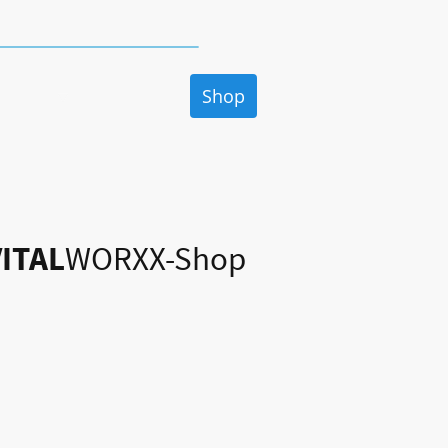
r Hin- und Rück-Versand
odukte
Magazin
Shop
Häufig gestellte Fra
VITAL
WORXX-Shop