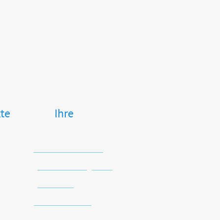
exte Ihre
Keine Versandkosten
Sichere Zahlungsarten
Kein Risiko
Schnelle Lieferung