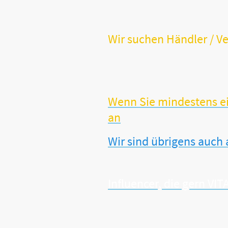
Wir suchen Händler / Ve
Sie sind Händler, Hebamme, 
Sie verfügen möglicherweise 
Sie möchten Ihr Sortiment u
Wenn Sie mindestens ein
an
Wir sind übrigens auch
Influencer, die gern V