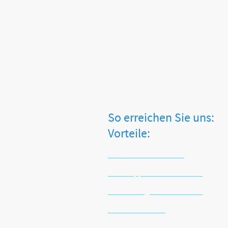
So erreichen 
Vorteile:
Tel.: +49 2871 2477413
WhatsApp: +49 171 4516225
Email: info@vitalworxx.com
Kontaktformular