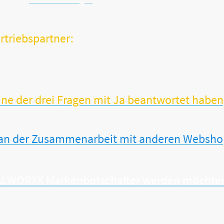
rtriebspartner:
Orthopäde oder Gesundheitsspezialist?
sogar über ein stationäres Facheinzelhandelsgeschäft?
m unsere erfolgreichen und sinnvollen VITALWORXX-Produkte erwe
e der drei Fragen mit Ja beantwortet haben, 
 an der Zusammenarbeit mit anderen Webshops
ITALWORXX Markenbotschafter werden möchten,
Copyright ©
VITAL
WORXX - Alle Rechte vorbehalten.