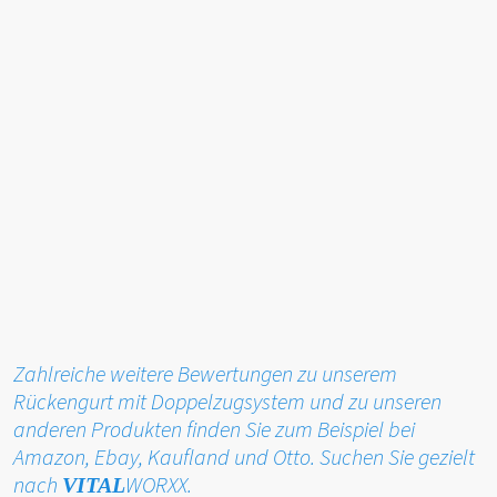
Anthony Grienberger
(Amazon-Kundenrezension)
⭐⭐⭐⭐⭐ Alles prima
Schnelle Lieferung und der Rückengurt ist hochwertig und
hilfreich.
Lukas Konrad
(Amazon-Kundenrezension)
⭐⭐⭐⭐⭐ Erfüllt seinen Zweck
Schon nach wenigen Tagen habe ich eine deutliche
Verbesserung meiner Haltung gemerkt.
Zahlreiche weitere Bewertungen zu unserem
Rückengurt mit Doppelzugsystem und zu unseren
anderen Produkten finden Sie zum Beispiel bei
Amazon, Ebay, Kaufland und Otto. Suchen Sie gezielt
nach
WORXX.
VITAL