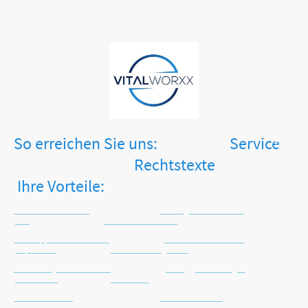
So erreichen Sie uns: Service
Rechtstexte
Ihre Vorteile:
Tel.: +49 2871 2477413
Zahlungsinformationen
AGB
Keine Versandkosten
WhatsApp: +49 171 4516225
Versandinformationen
Impressum
Sichere Zahlungsarten
Email: info@vitalworxx.com
Häufig gestellte Fragen
Datenschutz
Kein Risiko
Kontaktformular
Warenrücknahme
Widerruf
Schnelle Lieferung