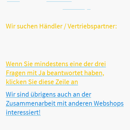
Batterie-Entsorgung
Wir suchen Händler / Vertriebspartner:
Sie sind Händler, Hebamme, Orthopäde oder Gesundheitsspezialist?
Sie verfügen möglicherweise sogar über ein stationäres
Facheinzelhandelsgeschäft?
Sie möchten Ihr Sortiment um unsere erfolgreichen und sinnvollen
VITALWORXX-Produkte erweitern?
Wenn Sie mindestens eine der drei
Fragen mit Ja beantwortet haben,
klicken Sie diese Zeile an
Wir sind übrigens auch an der
Zusammenarbeit mit anderen Webshops
interessiert!