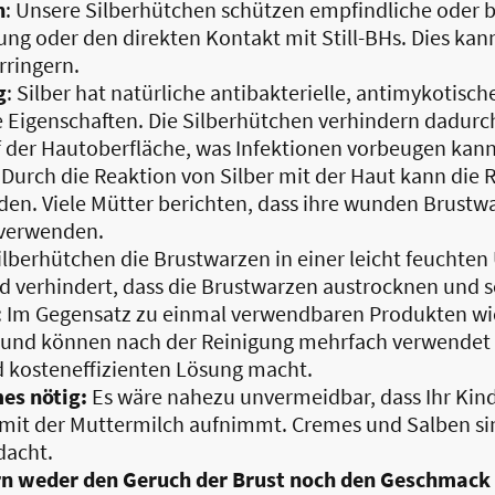
n
: Unsere Silberhütchen schützen empfindliche oder 
ung oder den direkten Kontakt mit Still-BHs. Dies k
rringern.
g
: Silber hat natürliche antibakterielle, antimykotisc
igenschaften. Die Silberhütchen verhindern dadurc
f der Hautoberfläche, was Infektionen vorbeugen kann
: Durch die Reaktion von Silber mit der Haut kann die
en. Viele Mütter berichten, dass ihre wunden Brustwa
 verwenden.
Silberhütchen die Brustwarzen in einer leicht feuchte
d verhindert, dass die Brustwarzen austrocknen und 
: Im Gegensatz zu einmal verwendbaren Produkten w
 und können nach der Reinigung mehrfach verwendet w
 kosteneffizienten Lösung macht.
es nötig:
Es wäre nahezu unvermeidbar, dass Ihr Kind
it der Muttermilch aufnimmt. Cremes und Salben sind
edacht.
n weder den Geruch der Brust noch den Geschmack 