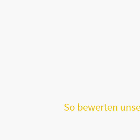
So bewerten uns
Katja P.
(Amazon-Kundenrezensio