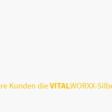
ere Kunden die
VITAL
WORXX-Silb
n)