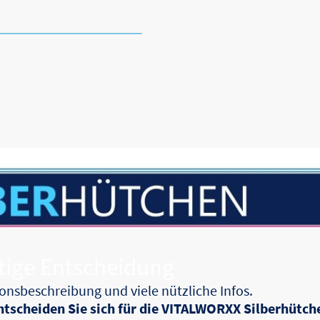
r Hin- und Rück-Versand
odukte
Magazin
Shop
Häufig gestellte Fra
chtige Entscheidung
onsbeschreibung und viele nützliche Infos.
entscheiden Sie sich für die VITALWORXX Silberhütch