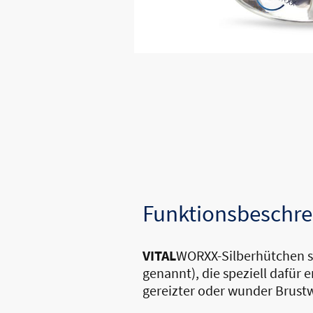
36.95€
49.95€
Sie sparen
26%
Versand beim Checkout
Funktionsbeschre
VITAL
WORXX-Silberhütchen si
genannt), die speziell dafür 
gereizter oder wunder Brustw