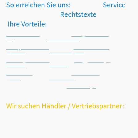
So erreichen Sie uns: Service
Rechtstexte
Ihre Vorteile:
Tel.: +49 2871 2477413
Zahlungsinformationen
AGB
Keine Versandkosten
WhatsApp: +49 171 4516225
Versandinformationen
Impressum
Sichere Zahlungsarten
Email: info@vitalworxx.com
Häufig gestellte Fragen
Datenschutz
Kein Risiko
Kontaktformular
Warenrücknahme
Widerruf
Schnelle Lieferung
Batterie-Entsorgung
Wir suchen Händler / Vertriebspartner:
Sie sind Händler, Hebamme, Orthopäde oder Gesundheitsspezialist?
Sie verfügen möglicherweise sogar über ein stationäres
Facheinzelhandelsgeschäft?
Sie möchten Ihr Sortiment um unsere erfolgreichen und sinnvollen
VITALWORXX-Produkte erweitern?