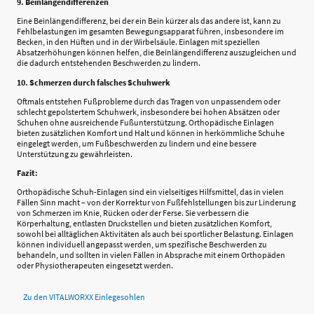
9. Beinlängendifferenzen
Eine Beinlängendifferenz, bei der ein Bein kürzer als das andere ist, kann zu
Fehlbelastungen im gesamten Bewegungsapparat führen, insbesondere im
Becken, in den Hüften und in der Wirbelsäule. Einlagen mit speziellen
Absatzerhöhungen können helfen, die Beinlängendifferenz auszugleichen und
die dadurch entstehenden Beschwerden zu lindern.
10. Schmerzen durch falsches Schuhwerk
Oftmals entstehen Fußprobleme durch das Tragen von unpassendem oder
schlecht gepolstertem Schuhwerk, insbesondere bei hohen Absätzen oder
Schuhen ohne ausreichende Fußunterstützung. Orthopädische Einlagen
bieten zusätzlichen Komfort und Halt und können in herkömmliche Schuhe
eingelegt werden, um Fußbeschwerden zu lindern und eine bessere
Unterstützung zu gewährleisten.
Fazit:
Orthopädische Schuh-Einlagen sind ein vielseitiges Hilfsmittel, das in vielen
Fällen Sinn macht – von der Korrektur von Fußfehlstellungen bis zur Linderung
von Schmerzen im Knie, Rücken oder der Ferse. Sie verbessern die
Körperhaltung, entlasten Druckstellen und bieten zusätzlichen Komfort,
sowohl bei alltäglichen Aktivitäten als auch bei sportlicher Belastung. Einlagen
können individuell angepasst werden, um spezifische Beschwerden zu
behandeln, und sollten in vielen Fällen in Absprache mit einem Orthopäden
oder Physiotherapeuten eingesetzt werden.
Zu den VITALWORXX Einlegesohlen