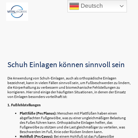
Deutsch
Schuh Einlagen können sinnvoll sein
Die Anwendung von Schuh-Einlagen, auch als orthopädische Einlagen
bezeichnet, kann in vielen Fällen sinnvoll sein, um Fußbeschwerden zu lindern,
die Körperhaltung zu verbessern und biomechanische Fehlstellungen zu
korrigieren. Hier sind einige der häufigsten Situationen, in denen der Einsatz
von Einlagen besonders vorteilhaft ist:
1. Fußfehlstellungen
Plattfüße (Pes Planus):
Menschen mit Plattfüßen haben einen
abgeflachten Fußgewölbe, was zu einer ungleichmäßigen Belastung
des Fußes führen kann. Orthopädische Einlagen helfen, das
Fußgewölbe zu stützen und die Last gleichmäßiger zu verteilen, was
Beschwerden im Fuß, Knie oder Rücken lindern kann.
Hohlfuß (Pes Cavus):
Bei einem Hohlfuß ist das Fußgewölbe