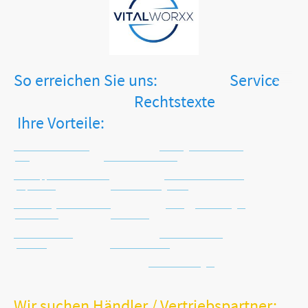
So erreichen Sie uns: Service
Rechtstexte
Ihre Vorteile:
Tel.: +49 2871 2477413
Zahlungsinformationen
AGB
Keine Versandkosten
WhatsApp: +49 171 4516225
Versandinformationen
Impressum
Sichere Zahlungsarten
Email: info@vitalworxx.com
Häufig gestellte Fragen
Datenschutz
Kein Risiko
Kontaktformular
Warenrücknahme
Widerruf
Schnelle Lieferung
Batterie-Entsorgung
Wir suchen Händler / Vertriebspartner: