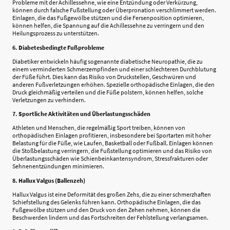
Probleme mit der Achillessehne, wie eine Entzündung oder Verkürzung,
können durch falsche Fußstellung oder Überpronation verschlimmert werden.
Einlagen, die das Fußgewölbe stützen und die Fersenposition optimieren,
können helfen, die Spannung auf die Achillessehne zu verringern und den
Heilungsprozess zu unterstützen.
6. Diabetesbedingte Fußprobleme
Diabetiker entwickeln häufig sogenannte diabetische Neuropathie, die zu
einem verminderten Schmerzempfinden und einer schlechteren Durchblutung
der Füße führt. Dies kann das Risiko von Druckstellen, Geschwüren und
anderen Fußverletzungen erhöhen. Spezielle orthopädische Einlagen, die den
Druck gleichmäßig verteilen und die Füße polstern, können helfen, solche
Verletzungen zu verhindern.
7. Sportliche Aktivitäten und Überlastungsschäden
Athleten und Menschen, die regelmäßig Sport treiben, können von
orthopädischen Einlagen profitieren, insbesondere bei Sportarten mit hoher
Belastung für die Füße, wie Laufen, Basketball oder Fußball. Einlagen können
die Stoßbelastung verringern, die Fußstellung optimieren und das Risiko von
Überlastungsschäden wie Schienbeinkantensyndrom, Stressfrakturen oder
Sehnenentzündungen minimieren.
8. Hallux Valgus (Ballenzeh)
Hallux Valgus ist eine Deformität des großen Zehs, die zu einer schmerzhaften
Schiefstellung des Gelenks führen kann. Orthopädische Einlagen, die das
Fußgewölbe stützen und den Druck von den Zehen nehmen, können die
Beschwerden lindern und das Fortschreiten der Fehlstellung verlangsamen.