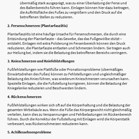
übermäßig stark ausgeprägt, was zu einer Überlastung der Ferse und
des Ballenbereichs führen kann. Einlagen können hier dazu beitragen,
die Auftrittsfläche des Fußes zu vergrößern und den Druck auf die
betroffenen Stellen zu reduzieren.
2. Fersenschmerzen (Plantarfasziitis)
Plantarfasziitis ist eine häufige Ursache für Fersenschmerzen, die durch eine
Entzündung der Plantarfaszie – das Gewebe, das das Fußgewölbe stützt –
entsteht. Einlagen mit extra Polsterung im Fersenbereich können den Druck
reduzieren, die Plantarfaszie entlasten und Schmerzen lindern. Sie tragen auch
zur Heilung bei, indem sie die Belastung des betroffenen Bereichs verringern.
3. Knieschmerzen und Kniefehlstellungen
Fußfehlstellungen wie Plattfüße oder Pronationsprobleme (übermäßiges
Einwärtsdrehen des Fußes) können zu Fehlstellungen und ungleichmäßiger
Belastung des Knies führen, was wiederum Knieschmerzen verursachen kann.
Spezielle Einlagen, die die Fußstellung korrigieren, können die Belastung der
Kniegelenke reduzieren und Beschwerden lindern.
4. Rückenschmerzen
Fußfehlstellungen wirken sich oft auf die Körperhaltung und die Belastung der
gesamten Wirbelsäule aus. Wenn die Füße das Körpergewicht nicht gleichmäßig
verteilen, kann dies zu Verspannungen und Fehlbelastungen im Rückenbereich
führen. Durch die Korrektur der Fußstellung mit Einlagen wird die Körperstatik
verbessert, was Rückenschmerzen reduzieren kann.
5. Achillessehnenprobleme