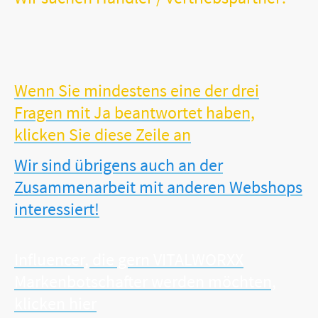
Sie sind Händler, Hebamme, Orthopäde oder Gesundheitsspezialist?
Sie verfügen möglicherweise sogar über ein stationäres
Facheinzelhandelsgeschäft?
Sie möchten Ihr Sortiment um unsere erfolgreichen und sinnvollen
VITALWORXX-Produkte erweitern?
Wenn Sie mindestens eine der drei
Fragen mit Ja beantwortet haben,
klicken Sie diese Zeile an
Wir sind übrigens auch an der
Zusammenarbeit mit anderen Webshops
interessiert!
Influencer, die gern VITALWORXX
Markenbotschafter werden möchten,
klicken hier