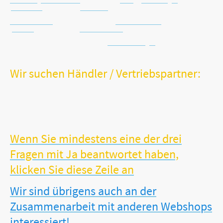
Email: info@vitalworxx.com
Häufig gestellte Fragen
Datenschutz
Kein Risiko
Kontaktformular
Warenrücknahme
Widerruf
Schnelle Lieferung
Batterie-Entsorgung
Wir suchen Händler / Vertriebspartner:
Sie sind Händler, Hebamme, Orthopäde oder Gesundheitsspezialist?
Sie verfügen möglicherweise sogar über ein stationäres
Facheinzelhandelsgeschäft?
Sie möchten Ihr Sortiment um unsere erfolgreichen und sinnvollen
VITALWORXX-Produkte erweitern?
Wenn Sie mindestens eine der drei
Fragen mit Ja beantwortet haben,
klicken Sie diese Zeile an
Wir sind übrigens auch an der
Zusammenarbeit mit anderen Webshops
interessiert!