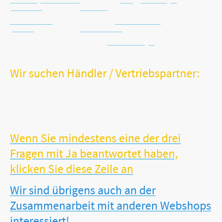
Email: info@vitalworxx.com
Häufig gestellte Fragen
Datenschutz
Kein Risiko
Kontaktformular
Warenrücknahme
Widerruf
Schnelle Lieferung
Batterie-Entsorgung
Wir suchen Händler / Vertriebspartner:
Sie sind Händler, Hebamme, Orthopäde oder Gesundheitsspezialist?
Sie verfügen möglicherweise sogar über ein stationäres
Facheinzelhandelsgeschäft?
Sie möchten Ihr Sortiment um unsere erfolgreichen und sinnvollen
VITALWORXX-Produkte erweitern?
Wenn Sie mindestens eine der drei
Fragen mit Ja beantwortet haben,
klicken Sie diese Zeile an
Wir sind übrigens auch an der
Zusammenarbeit mit anderen Webshops
interessiert!