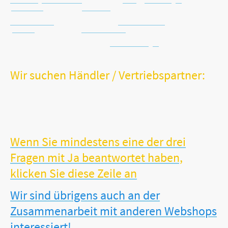
Email: info@vitalworxx.com
Häufig gestellte Fragen
Datenschutz
Kein Risiko
Kontaktformular
Warenrücknahme
Widerruf
Schnelle Lieferung
Batterie-Entsorgung
Wir suchen Händler / Vertriebspartner:
Sie sind Händler, Hebamme, Orthopäde oder Gesundheitsspezialist?
Sie verfügen möglicherweise sogar über ein stationäres
Facheinzelhandelsgeschäft?
Sie möchten Ihr Sortiment um unsere erfolgreichen und sinnvollen
VITALWORXX-Produkte erweitern?
Wenn Sie mindestens eine der drei
Fragen mit Ja beantwortet haben,
klicken Sie diese Zeile an
Wir sind übrigens auch an der
Zusammenarbeit mit anderen Webshops
interessiert!