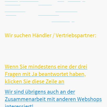
Email: info@vitalworxx.com
Häufig gestellte Fragen
Datenschutz
Kein Risiko
Kontaktformular
Warenrücknahme
Widerruf
Schnelle Lieferung
Batterie-Entsorgung
Wir suchen Händler / Vertriebspartner:
Sie sind Händler, Hebamme, Orthopäde oder Gesundheitsspezialist?
Sie verfügen möglicherweise sogar über ein stationäres
Facheinzelhandelsgeschäft?
Sie möchten Ihr Sortiment um unsere erfolgreichen und sinnvollen
VITALWORXX-Produkte erweitern?
Wenn Sie mindestens eine der drei
Fragen mit Ja beantwortet haben,
klicken Sie diese Zeile an
Wir sind übrigens auch an der
Zusammenarbeit mit anderen Webshops
interessiert!